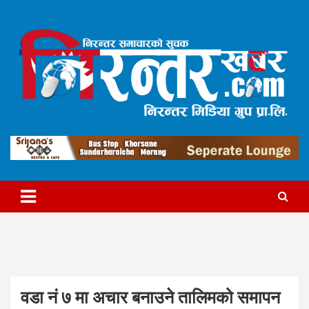
Skip
to
content
निरन्तर मिडिया ग्रुप प्रा.लि.द्वारा सञ्चालित
निरन्तरखबर
वडा नं ७ मा अचार बनाउने तालिमको समापन