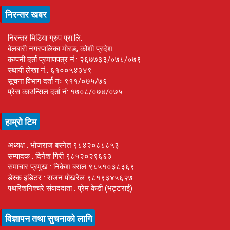
निरन्तर खबर
निरन्तर मिडिया ग्रुप प्रा.लि.
बेलबारी नगरपालिका मोरङ, कोशी प्रदेश
कम्पनी दर्ता प्रमाणपत्र नं.: २६७७३३/०७८/०७९
स्थायी लेखा नं.: ६१००५४३४९
सूचना विभाग दर्ता नंः ९११/०७५/७६
प्रेस काउन्सिल दर्ता नं: १७०८/०७४/०७५
हाम्रो टिम
अध्यक्ष : भोजराज बस्नेत ९८४२०८८८५३
सम्पादक : दिनेश गिरी ९८५२०२९६६३
समाचार प्रमुख : निकेश बराल ९८५१०३८३६९
डेस्क इडिटर : राजन पोखरेल ९८१९३४५६२७
पथरिशनिश्चरे संवाददाता : प्रेम केडी (भट्टराई)
विज्ञापन तथा सुचनाको लागि