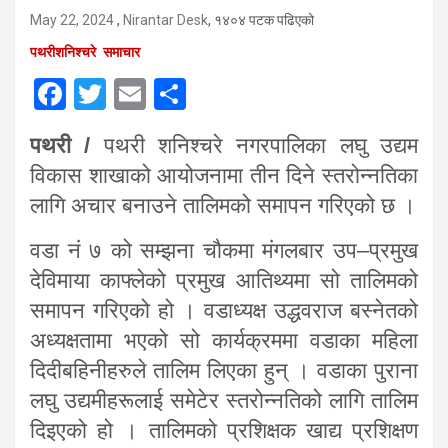
May 22, 2024
,
Nirantar Desk
, १४०४ पटक पढिएको
पथरीशनिश्चरे
समाचार
F
T
E
S
a
wi
m
h
पथरी /
पथरी शनिश्चरे नगरपालिका लघु उद्यम
ce
tt
ail
ar
विकास शाखाको आयोजनामा तीन दिने स्तरोन्नतिका
b
er
e
लागि अचार बनाउने तालिमको समापन गरिएको छ ।
o
o
वडा नं ७ को सम्झना चौकमा मंगलबार उप–प्रमुख
k
देविमाया काफ्लेको प्रमुख आतिथ्यमा सो तालिमको
समापन गरिएको हो । वडाध्यक्ष उद्धवराज बस्नेतको
अध्यक्षतामा भएको सो कार्यक्रममा वडाका महिला
दिदीबहिनीहरुले तालिम लिएका हुन् । वडाका पुराना
लघु उद्यमीहरूलाई समेटेर स्तरोन्नतिको लागि तालिम
दिइएको हो । तालिमको प्रशिक्षक खाद्य प्रशिक्षण