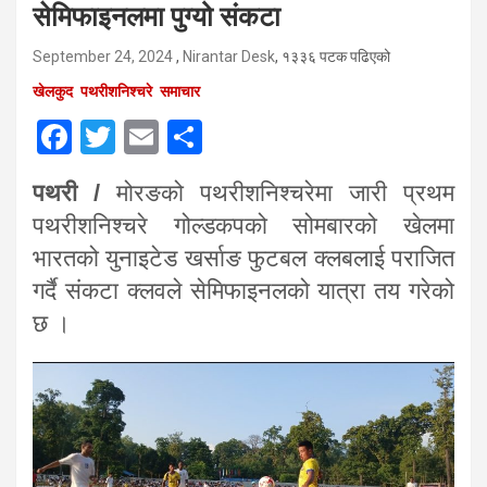
सेमिफाइनलमा पुग्यो संकटा
September 24, 2024
,
Nirantar Desk
, १३३६ पटक पढिएको
खेलकुद
पथरीशनिश्चरे
समाचार
F
T
E
S
a
wi
m
h
पथरी /
मोरङको पथरीशनिश्चरेमा जारी प्रथम
ce
tt
ail
ar
पथरीशनिश्चरे गोल्डकपको सोमबारको खेलमा
b
er
e
भारतको युनाइटेड खर्साङ फुटबल क्लबलाई पराजित
o
गर्दै संकटा क्लवले सेमिफाइनलको यात्रा तय गरेको
o
छ ।
k