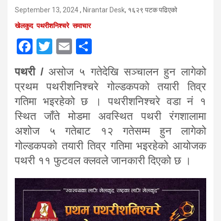
September 13, 2024
,
Nirantar Desk
, १६२९ पटक पढिएको
खेलकुद
पथरीशनिश्चरे
समाचार
F
T
E
S
a
wi
m
h
पथरी /
असोज ५ गतेदेखि सञ्चालन हुन लागेको
ce
tt
ail
ar
प्रथम पथरीशनिश्चरे गोल्डकपको तयारी तिव्र
b
er
e
गतिमा भइरहेको छ । पथरीशनिश्चरे वडा नं १
o
स्थित जाँते मोडमा अवस्थित पथरी रंगशालामा
o
अशोज ५ गतेबाट १२ गतेसम्म हुन लागेको
k
गोल्डकपको तयारी तिव्र गतिमा भइरहेको आयोजक
पथरी ११ फुटवल क्लवले जानकारी दिएको छ ।