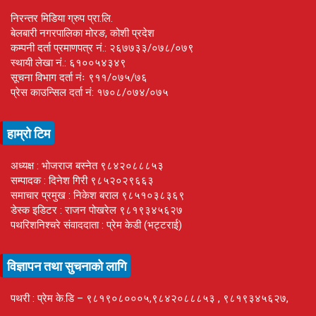
निरन्तर मिडिया ग्रुप प्रा.लि.
बेलबारी नगरपालिका मोरङ, कोशी प्रदेश
कम्पनी दर्ता प्रमाणपत्र नं.: २६७७३३/०७८/०७९
स्थायी लेखा नं.: ६१००५४३४९
सूचना विभाग दर्ता नंः ९११/०७५/७६
प्रेस काउन्सिल दर्ता नं: १७०८/०७४/०७५
हाम्रो टिम
अध्यक्ष : भोजराज बस्नेत ९८४२०८८८५३
सम्पादक : दिनेश गिरी ९८५२०२९६६३
समाचार प्रमुख : निकेश बराल ९८५१०३८३६९
डेस्क इडिटर : राजन पोखरेल ९८१९३४५६२७
पथरिशनिश्चरे संवाददाता : प्रेम केडी (भट्टराई)
विज्ञापन तथा सुचनाको लागि
पथरी : प्रेम के.डि – ९८१९०८०००५,९८४२०८८८५३ , ९८१९३४५६२७,