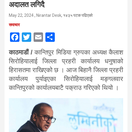
अदालत लगिदै
May 22, 2024
,
Nirantar Desk
, १४३५ पटक पढिएको
समाचार
F
T
E
S
a
wi
m
h
काठमाडौं /
कान्तिपुर मिडिया ग्रुपका अध्यक्ष कैलाश
ce
tt
ail
ar
सिरोहियालाई जिल्ला प्रहरी कार्यालय धनुषाको
b
er
e
हिरासतमा राखिएको छ । आज बिहानै जिल्ला प्रहरी
o
कार्यालय पुर्याइएका सिरोहियालाई मङ्गलवार
o
कान्तिपुरको कार्यालयबाटै पक्राउ गरिएको थियो ।
k