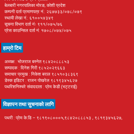
बेलबारी नगरपालिका मोरङ, कोशी प्रदेश
कम्पनी दर्ता प्रमाणपत्र नं.: २६७७३३/०७८/०७९
स्थायी लेखा नं.: ६१००५४३४९
सूचना विभाग दर्ता नंः ९११/०७५/७६
प्रेस काउन्सिल दर्ता नं: १७०८/०७४/०७५
हाम्रो टिम
अध्यक्ष : भोजराज बस्नेत ९८४२०८८८५३
सम्पादक : दिनेश गिरी ९८५२०२९६६३
समाचार प्रमुख : निकेश बराल ९८५१०३८३६९
डेस्क इडिटर : राजन पोखरेल ९८१९३४५६२७
पथरिशनिश्चरे संवाददाता : प्रेम केडी (भट्टराई)
विज्ञापन तथा सुचनाको लागि
पथरी : प्रेम के.डि – ९८१९०८०००५,९८४२०८८८५३ , ९८१९३४५६२७,