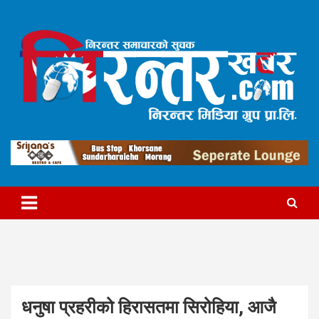
Skip
to
content
निरन्तर मिडिया ग्रुप प्रा.लि.द्वारा सञ्चालित
निरन्तरखबर
धनुषा प्रहरीको हिरासतमा सिरोहिया, आजै