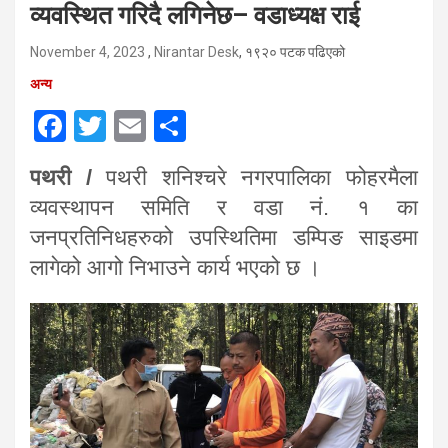
व्यवस्थित गरिदै लगिनेछ– वडाध्यक्ष राई
November 4, 2023
,
Nirantar Desk
, १९२० पटक पढिएको
अन्य
F
T
E
S
a
wi
m
h
पथरी /
पथरी शनिश्चरे नगरपालिका फोहरमैला
ce
tt
ail
ar
व्यवस्थापन समिति र वडा नं. १ का
b
er
e
जनप्रतिनिधहरुको उपस्थितिमा डम्पिङ साइडमा
o
लागेको आगो निभाउने कार्य भएको छ ।
o
k