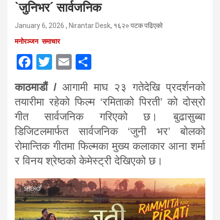
`जुनिभर´ सार्वजनिक
January 6, 2026
,
Nirantar Desk
, १६२० पटक पढिएको
मनोरञ्जन
समाचार
F
T
E
S
a
wi
m
h
काठमाडौं /
आगामी माघ २३ गतेदेखि प्रदर्शनको
ce
tt
ail
ar
तयारीमा रहेको फिल्म ‘रमिताको पिरती’ को दोस्रो
b
er
e
गीत सार्वजनिक गरिएको छ। बुढासुब्बा
o
डिजिटलमार्फत सार्वजनिक ‘जुनी भर’ बोलको
o
रोमान्तिक गीतमा फिल्मका मुख्य कलाकार आना शर्मा
k
र विनय श्रेष्ठको केमेस्ट्री देखिएको छ।