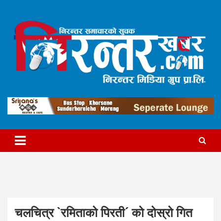
Skip
to
content
निरन्तर मिडिया ग्रुप प्रा.लि.द्वारा सञ्चालित
निरन्तरखबर
चलचित्र `रमिताको पिरती´ को दोस्रो गित