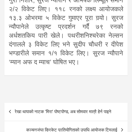
नुरी निशार, सुरज न्यौपाने र अभिषेक लिम्बूले समान
२/२ विकेट लिए। ११८ रनको लक्ष्य आयोजकले
१३.३ ओभरमा ५ विकेट गुमाएर पूरा गर्‍यो। सुरज
न्यौपानेले उत्कृष्ट प्रदर्शन गर्दै ७९ रनको
अर्धशतकिय पारी खेले। पथरीशनिश्चरेका नेल्सन
दंगालले ३ विकेट लिए भने सुदीप चौधरी र दीपेश
भण्डारीले समान १/१ विकेट लिए। सुरज न्यौपाने
‘म्यान अफ द म्याच’ घोषित भए।
Post
रेखा थापाको नाटक ‘मिरा’ पोष्टपोण्ड, अब सोमवार मात्रै हेर्न पाइने
navigation
कञ्चनजंघा क्रिकेट प्रतियोगिताको उपाधि आयोजक टिमलाई