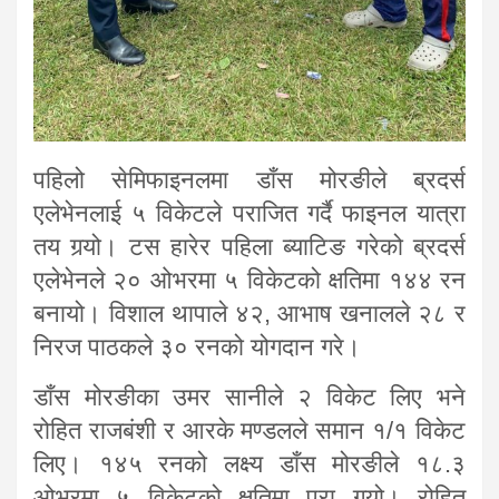
पहिलो सेमिफाइनलमा डाँस मोरङीले ब्रदर्स
एलेभेनलाई ५ विकेटले पराजित गर्दै फाइनल यात्रा
तय गर्‍यो। टस हारेर पहिला ब्याटिङ गरेको ब्रदर्स
एलेभेनले २० ओभरमा ५ विकेटको क्षतिमा १४४ रन
बनायो। विशाल थापाले ४२, आभाष खनालले २८ र
निरज पाठकले ३० रनको योगदान गरे।
डाँस मोरङीका उमर सानीले २ विकेट लिए भने
रोहित राजबंशी र आरके मण्डलले समान १/१ विकेट
लिए। १४५ रनको लक्ष्य डाँस मोरङीले १८.३
ओभरमा ५ विकेटको क्षतिमा पूरा गर्‍यो। रोहित