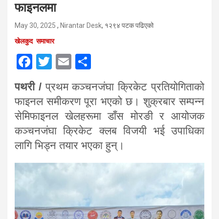
फाइनलमा
May 30, 2025
,
Nirantar Desk
, १२९४ पटक पढिएको
खेलकुद
समाचार
F
T
E
S
a
wi
m
h
पथरी /
प्रथम कञ्चनजंघा क्रिकेट प्रतियोगिताको
ce
tt
ail
ar
फाइनल समीकरण पूरा भएको छ। शुक्रबार सम्पन्न
b
er
e
सेमिफाइनल खेलहरूमा डाँस मोरङी र आयोजक
o
कञ्चनजंघा क्रिकेट क्लब विजयी भई उपाधिका
o
लागि भिड्न तयार भएका हुन्।
k