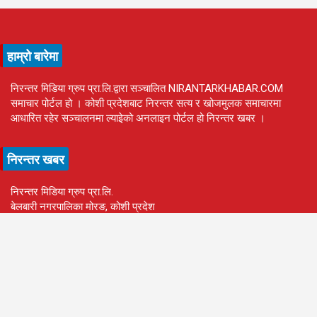
हाम्रो बारेमा
निरन्तर मिडिया ग्रुप प्रा.लि.द्वारा सञ्चालित NIRANTARKHABAR.COM
समाचार पोर्टल हो । कोशी प्रदेशबाट निरन्तर सत्य र खोजमुलक समाचारमा
आधारित रहेर सञ्चालनमा ल्याइेको अनलाइन पोर्टल हो निरन्तर खबर ।
निरन्तर खबर
निरन्तर मिडिया ग्रुप प्रा.लि.
बेलबारी नगरपालिका मोरङ, कोशी प्रदेश
कम्पनी दर्ता प्रमाणपत्र नं.: २६७७३३/०७८/०७९
स्थायी लेखा नं.: ६१००५४३४९
सूचना विभाग दर्ता नंः ९११/०७५/७६
प्रेस काउन्सिल दर्ता नं: १७०८/०७४/०७५
हाम्रो टिम