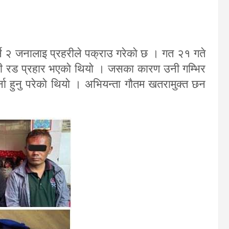
र्ने २ जनालाइ प्रहरीले पक्राउ गरेकाे छ । गत २१ गते
ाथी रड प्रहार भएकाे थियाे । जसका कारण उनी गम्भिर
 हुनु परेकाे थियाे । अभियन्ता गाैतम खतरामुक्त छन