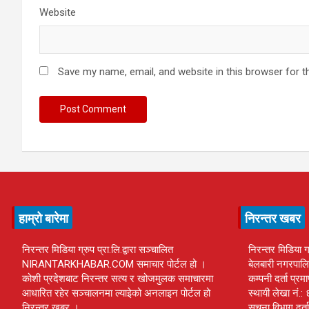
Website
Save my name, email, and website in this browser for t
हाम्रो बारेमा
निरन्तर खबर
निरन्तर मिडिया ग्रुप प्रा.लि.द्वारा सञ्चालित
निरन्तर मिडिया ग्
NIRANTARKHABAR.COM समाचार पोर्टल हो ।
बेलबारी नगरपालि
कोशी प्रदेशबाट निरन्तर सत्य र खोजमुलक समाचारमा
कम्पनी दर्ता प
आधारित रहेर सञ्चालनमा ल्याइेको अनलाइन पोर्टल हो
स्थायी लेखा नं
निरन्तर खबर ।
सूचना विभाग दर