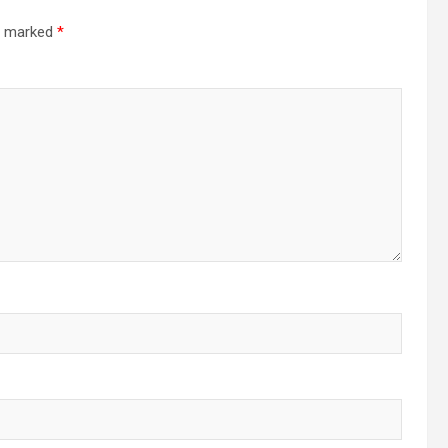
re marked
*