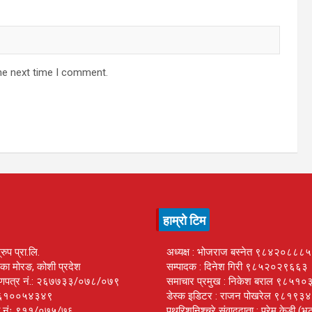
he next time I comment.
हाम्रो टिम
रुप प्रा.लि.
अध्यक्ष : भोजराज बस्नेत ९८४२०८८८
का मोरङ, कोशी प्रदेश
सम्पादक : दिनेश गिरी ९८५२०२९६६३
्रमाणपत्र नं.: २६७७३३/०७८/०७९
समाचार प्रमुख : निकेश बराल ९८५१
.: ६१००५४३४९
डेस्क इडिटर : राजन पोखरेल ९८१९
्ता नंः ९११/०७५/७६
पथरिशनिश्चरे संवाददाता : प्रेम केडी (भ