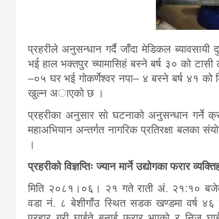
प्रहरीले अनुसन्धान गर्दै जाँदा मेडिकल ब्यावसायी द
भई हाल भक्तपुर च्यामासिहं बस्ने बर्ष ३० को टासी
–०५ घर भई गोकर्णेश्‍वर नपा– ४ बस्ने बर्ष ४१ को 
खुल्न अाएकाे छ ।
प्रहरीका अनुसार साे घटनाकाे अनुसन्धान गर्ने
महाअभियान अन्तर्गत नागरिक प्रतिरक्षा बलका सं
।
प्रहरीको विज्ञप्तिः ज्यान मार्ने उद्योगका फरार व्यक्त
मिति २०८१।०६। २१ गते राती अं. २१:१० बजेको 
वडा नं. ८ बेशीगाँउ स्थित सडक खण्डमा वर्ष ४६ 
प्रहार गरी घाईते बनाई फरार भएको र निज घाई