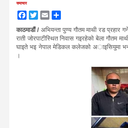
समाचार
F
T
E
S
a
wi
m
h
काठमाडाैं /
अभियन्ता पुण्य गाैतम माथी रड प्रहार ग
ce
tt
ail
ar
राती जाेरपाटीस्थित निवास गइरहेकाे बेला गाैतम म
b
er
e
घाइते भइ नेपाल मेडिकल कलेजकाे अाइसियुमा भर्ना
o
।
o
k