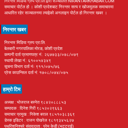
निरन्तर मिडिया ग्रुप प्रा.लि.द्वारा सञ्चालित NIRANTARKHABAR.COM
समाचार पोर्टल हो । कोशी प्रदेशबाट निरन्तर सत्य र खोजमुलक समाचारमा
आधारित रहेर सञ्चालनमा ल्याइेको अनलाइन पोर्टल हो निरन्तर खबर ।
निरन्तर खबर
निरन्तर मिडिया ग्रुप प्रा.लि.
बेलबारी नगरपालिका मोरङ, कोशी प्रदेश
कम्पनी दर्ता प्रमाणपत्र नं.: २६७७३३/०७८/०७९
स्थायी लेखा नं.: ६१००५४३४९
सूचना विभाग दर्ता नंः ९११/०७५/७६
प्रेस काउन्सिल दर्ता नं: १७०८/०७४/०७५
हाम्रो टिम
अध्यक्ष : भोजराज बस्नेत ९८४२०८८८५३
सम्पादक : दिनेश गिरी ९८५२०२९६६३
समाचार प्रमुख : निकेश बराल ९८५१०३८३६९
डेस्क इडिटर : राजन पोखरेल ९८१९३४५६२७
पथरिशनिश्चरे संवाददाता : प्रेम केडी (भट्टराई)