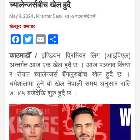
च्यालेन्जर्सबीच खेल हुदै
May 9, 2024
,
Nirantar Desk
, १३०४ पटक पढिएको
खेलकुद
समाचार
F
T
E
S
a
wi
m
h
काठमाडौँ /
इण्डियन प्रिमियर लिग (आइपिएल)
ce
tt
ail
ar
अन्तर्गत आज एक खेल हुदै छ । आज पञ्जाव किंग्स
b
er
e
र रोयल च्यालेन्जर्स बैंगलुरुबीच खेल हुदै छ ।
o
धर्मशालामा हुने यो खेल नेपाली समय अनुसार राति
o
७: ४५ बजेदेखि शुरु हुदै छ ।
k