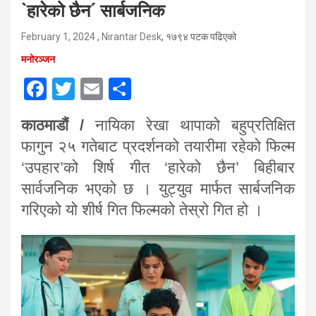
`हारेको छैन´ सार्बजनिक
February 1, 2024
,
Nirantar Desk
, १७९४ पटक पढिएको
मनोरञ्जन
F
T
E
S
a
wi
m
h
काठमाडौं /
नायिका रेखा थापाको बहुप्रतिक्षित
ce
tt
ail
ar
फागुन २५ गतेबाट प्रदर्शनको तयारीमा रहेको फिल्म
b
er
e
‘उपहार’को शिर्ष गीत ‘हारेको छैन’ बिहीबार
o
सार्वजनिक भएको छ । युट्युव मार्फत सार्बजनिक
o
गरिएको यो शीर्ष गित फिल्मको तेस्रो गित हो ।
k