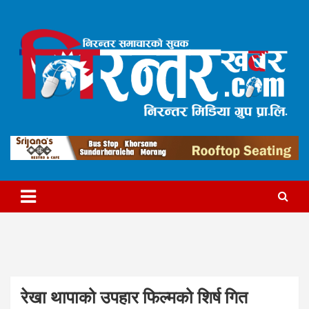
Skip
to
content
निरन्तर मिडिया ग्रुप प्रा.लि.द्वारा सञ्चालित
निरन्तरखबर
रेखा थापाको उपहार फिल्मको शिर्ष गित