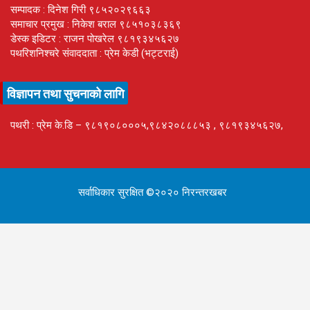
सम्पादक : दिनेश गिरी ९८५२०२९६६३
समाचार प्रमुख : निकेश बराल ९८५१०३८३६९
डेस्क इडिटर : राजन पोखरेल ९८१९३४५६२७
पथरिशनिश्चरे संवाददाता : प्रेम केडी (भट्टराई)
विज्ञापन तथा सुचनाको लागि
पथरी : प्रेम के.डि – ९८१९०८०००५,९८४२०८८८५३ , ९८१९३४५६२७,
सर्वाधिकार सुरक्षित ©२०२० निरन्तरखबर